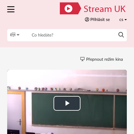
Přihlásit se
cs
Přepnout režim kina
Play
Video