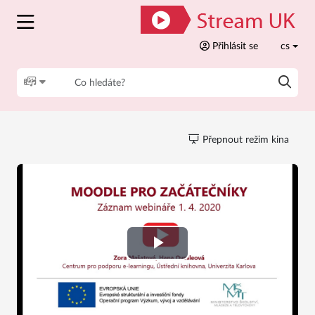
Přihlásit se
cs
Přepnout režim kina
Play
Video