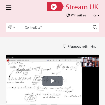
Přihlásit se
cs
Přepnout režim kina
Play
Video