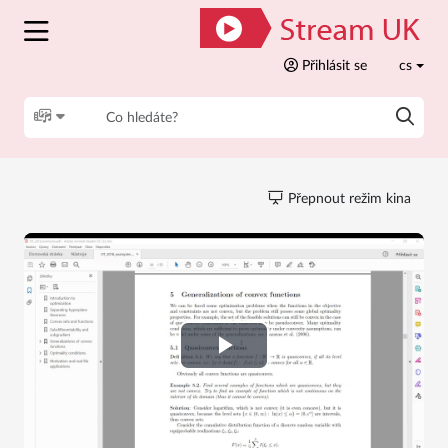
Přihlásit se
cs
Přepnout režim kina
Play
Video